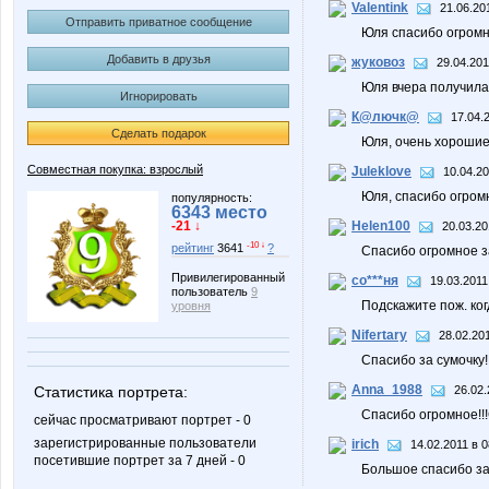
Valentink
21.06.20
Отправить приватное сообщение
Юля спасибо огромно
Добавить в друзья
жуковоз
29.04.201
Юля вчера получила 
Игнорировать
К@лючк@
17.04.
Сделать подарок
Юля, очень хорошие 
Совместная покупка: взрослый
Juleklove
10.04.20
Юля, спасибо огромно
популярность:
6343 место
-21 ↓
Helen100
20.03.20
-10 ↓
рейтинг
3641
?
Спасибо огромное з
Привилегированный
со***ня
19.03.2011
пользователь
9
Подскажите пож. ко
уровня
Nifertary
28.02.201
Спасибо за сумочку
Anna_1988
26.02.
Статистика портрета:
Спасибо огромное!!!
сейчас просматривают портрет - 0
зарегистрированные пользователи
irich
14.02.2011 в 0
посетившие портрет за 7 дней - 0
Большое спасибо за