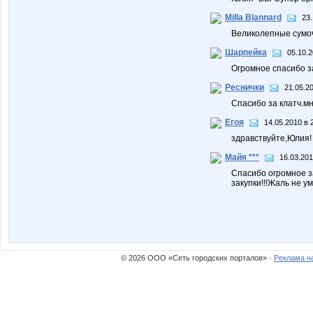
Milla Blannard
23.
Великолепные сумочк
Шарпейка
05.10.2
Огромное спасибо за
Реснички
21.05.2
Спасибо за клатч.мн
Егоя
14.05.2010 в 
здравствуйте,Юлия! 
Майя ***
16.03.201
Спасибо огромное з
закупки!!!Жаль не у
© 2026 ООО «Сеть городских порталов» ·
Реклама н