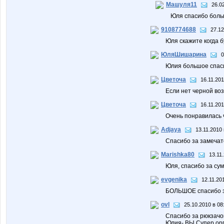
Машуля11
26.0
Юля спасибо больш
9108774688
27.12
Юля скажите когда б
ЮляШишарина
0
Юлия большое спасиб
Цветоча
16.11.201
Если нет черной во
Цветоча
16.11.201
Очень понравилась ч
Adjaya
13.11.2010 
Спасибо за замечате
Marishka80
13.11
Юля, спасибо за сум
evgenika
12.11.20
БОЛЬШОЕ спасибо з
ovl
25.10.2010 в 08
Спасибо за рюкзачо
Юлия- ВЫ Супер орг