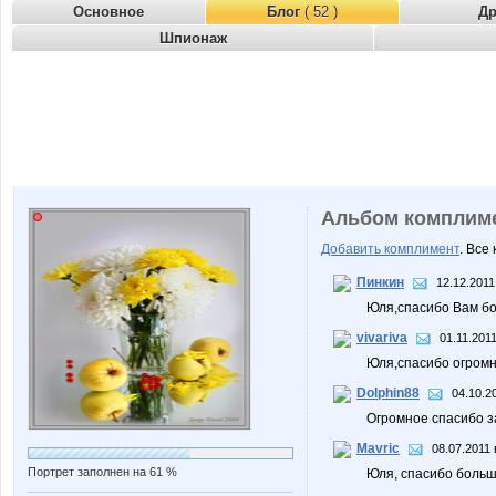
Основное
Блог
( 52 )
Д
Шпионаж
Альбом комплим
Добавить комплимент
. Все
Пинкин
12.12.2011
Юля,спасибо Вам бо
vivariva
01.11.2011
Юля,спасибо огромн
Dolphin88
04.10.2
Огромное спасибо 
Mavric
08.07.2011 
Портрет заполнен на 61 %
Юля, спасибо больш