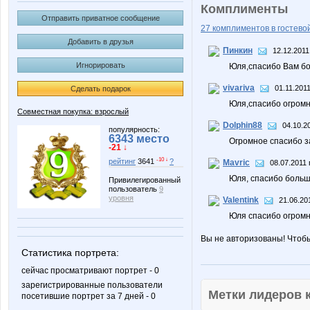
Комплименты
Отправить приватное сообщение
27 комплиментов в гостевой
Добавить в друзья
Пинкин
12.12.2011
Игнорировать
Юля,спасибо Вам бо
vivariva
01.11.2011
Сделать подарок
Юля,спасибо огромн
Совместная покупка: взрослый
Dolphin88
04.10.2
популярность:
6343 место
Огромное спасибо 
-21 ↓
-10 ↓
рейтинг
3641
?
Mavric
08.07.2011 
Юля, спасибо больш
Привилегированный
пользователь
9
уровня
Valentink
21.06.20
Юля спасибо огромно
Вы не авторизованы! Чтоб
Статистика портрета:
сейчас просматривают портрет - 0
зарегистрированные пользователи
Метки лидеров
посетившие портрет за 7 дней - 0