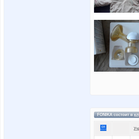
FONIKA состоит в
кл
Уч